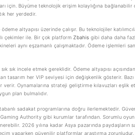
 için. Büyüme teknolojik erişim kolaylığına bağlanabilir 
ık her yerdedir.
 ödeme altyapısı üzerinde çalışır. Bu teknolojiler katılımcı
zlı çekimler ile. Bir çok platform
Zbahis
gibi daha daha fazl
akineleri aynı eşzamanlı çalışmaktadır. Ödeme işlemleri s
i sık sık incele etmek gereklidir. Ödeme altyapısı açısından
lan tasarım her VIP seviyesi için değişkenlik gösterir. Ba
 verir. Oynamalarına strateji geliştirme kılavuzları eşlik et
ygun plan bulmalıdır.
abanlı sadakat programlarına doğru ilerlemektedir. Güvenl
Gaming Authority gibi kurumlar tarafından. Sorumlu oyun ilk
nerebilir. 2026 yılına kadar Asya pazarında paydaşların sa
eçim yaparken güvenilir platformlar araştırma zorunludur.