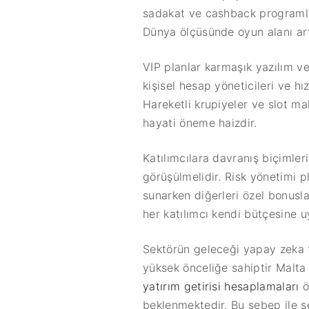
sadakat ve cashback programları
Dünya ölçüsünde oyun alanı art
VIP planlar karmaşık yazılım ve
kişisel hesap yöneticileri ve hı
Hareketli krupiyeler ve slot m
hayati öneme haizdir.
Katılımcılara davranış biçimler
görüşülmelidir. Risk yönetimi p
sunarken diğerleri özel bonuslar
her katılımcı kendi bütçesine u
Sektörün geleceği yapay zeka t
yüksek önceliğe sahiptir Malta 
yatırım getirisi hesaplamaları
ö
beklenmektedir. Bu sebep ile s