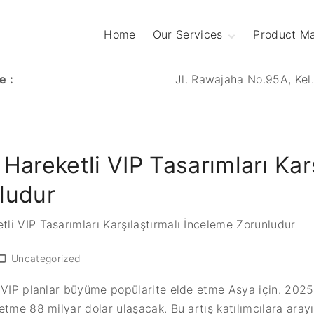
Home
Our Services
Product M
Survey Network
Analysis and Design
e :
Jl. Rawajaha No.95A, Kel
Network
Construction
Network
Maintenance
Hareketli VIP Tasarımları Karş
Civil Construction
ludur
li VIP Tasarımları Karşılaştırmalı İnceleme Zorunludur
Uncategorized
i VIP planlar büyüme popülarite elde etme Asya için. 202
etme 88 milyar dolar ulaşacak. Bu artış katılımcılara ara