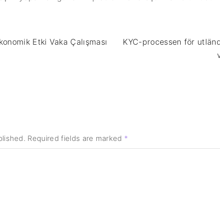
konomik Etki Vaka Çalışması
KYC-processen för utländ
blished.
Required fields are marked
*