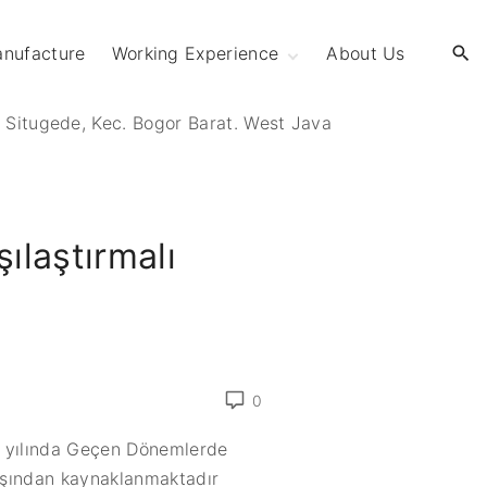
anufacture
Working Experience
About Us
OSP Project
. Situgede, Kec. Bogor Barat. West Java
Supply Material
Network Services
ılaştırmalı
0
5 yılında Geçen Dönemlerde
yışından kaynaklanmaktadır